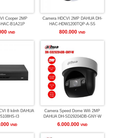
VI Cooper 2MP
Camera HDCVI 2MP DAHUA DH-
-HAC-B1A21P
HAC-HDW1200TQP-A-S5
000
800.000
VNĐ
VNĐ
DCVI 8 kênh DAHUA
Camera Speed Dome Wifi 2MP
5108HS-I3
DAHUA DH-SD29204DB-GNY-W
.000
6.000.000
VNĐ
VNĐ