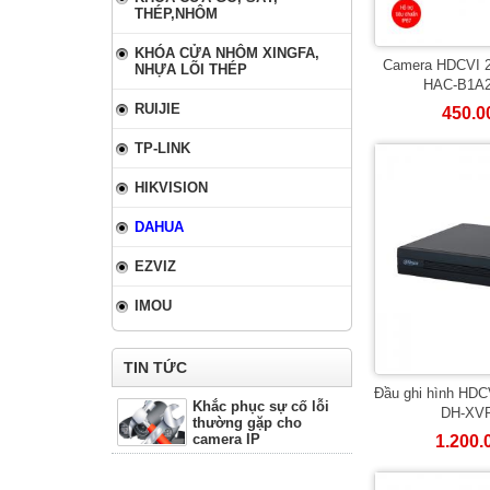
THÉP,NHÔM
KHÓA CỬA NHÔM XINGFA,
Camera HDCVI 
NHỰA LÕI THÉP
HAC-B1A2
RUIJIE
450.
TP-LINK
HIKVISION
DAHUA
EZVIZ
IMOU
TIN TỨC
Đầu ghi hình HD
Khắc phục sự cố lỗi
DH-XVR
thường gặp cho
camera IP
1.200.