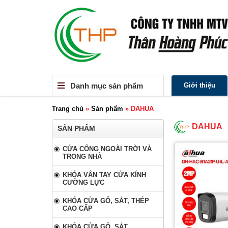
Danh mục sản phẩm
Giới thiệu
Trang chủ
»
Sản phẩm
»
DAHUA
DAHUA
SẢN PHẨM
CỬA CỔNG NGOÀI TRỜI VÀ
TRONG NHÀ
KHÓA VÂN TAY CỬA KÍNH
CƯỜNG LỰC
KHÓA CỬA GỖ, SẮT, THÉP
CAO CẤP
KHÓA CỬA GỖ, SẮT,