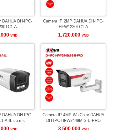
P DAHUA DH-IPC-
Camera IP 2MP DAHUA DH-IPC-
30TC1-A
HFW1230TC1-A
.000
1.720.000
VNĐ
VNĐ
P DAHUA DH-IPC-
Camera IP 4MP WizColor DAHUA
-A-IL có mic
DH-IPC-HFW2449M-S-B-PRO
.000
3.500.000
VNĐ
VNĐ