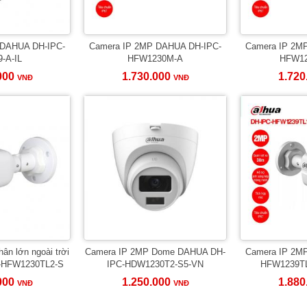
 DAHUA DH-IPC-
Camera IP 2MP DAHUA DH-IPC-
Camera IP 2M
-A-IL
HFW1230M-A
HFW12
000
1.730.000
1.720
VNĐ
VNĐ
ân lớn ngoài trời
Camera IP 2MP Dome DAHUA DH-
Camera IP 2M
-HFW1230TL2-S
IPC-HDW1230T2-S5-VN
HFW1239TL1
000
1.250.000
1.880
VNĐ
VNĐ