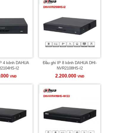
IP 4 kênh DAHUA
Đầu ghi IP 8 kênh DAHUA DHI-
2104HS-I2
NVR2108HS-I2
.000
2.200.000
VNĐ
VNĐ