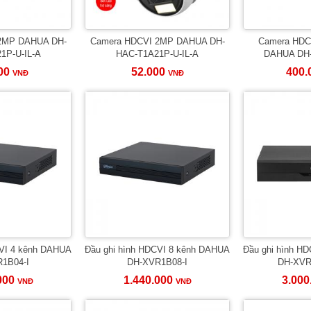
2MP DAHUA DH-
Camera HDCVI 2MP DAHUA DH-
Camera HDC
1P-U-IL-A
HAC-T1A21P-U-IL-A
DAHUA DH
000
52.000
400.
VNĐ
VNĐ
CVI 4 kênh DAHUA
Đầu ghi hình HDCVI 8 kênh DAHUA
Đầu ghi hình H
1B04-I
DH-XVR1B08-I
DH-XVR
000
1.440.000
3.000
VNĐ
VNĐ