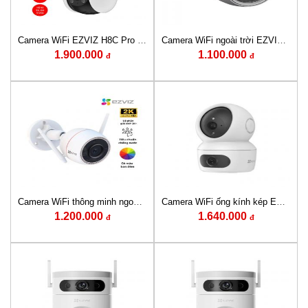
Camera WiFi EZVIZ H8C Pro 3K 5MP [Quay quét thông minh]
Camera WiFi ngoài trời EZVIZ H3C Color 2MP (CS-H3c-R100-1K2WFL)
1.900.000
1.100.000
đ
đ
Camera WiFi thông minh ngoài trời 3MP EZVIZ H3C 2K (CS-H3c-R100-1K3WKFL)
Camera WiFi ống kính kép EZVIZ H7C (4MP+4MP)
1.200.000
1.640.000
đ
đ