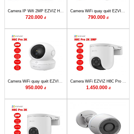
Camera IP Wifi 2MP EZVIZ H1C (Chuẩn Type-C)
Camera WiFi quay quét EZVIZ H6c Pro 2K 3MP
720.000
790.000
đ
đ
Camera WiFi quay quét EZVIZ H6C Pro 3K 5MP
Camera WiFi EZVIZ H8C Pro 2K 3MP
950.000
1.450.000
đ
đ