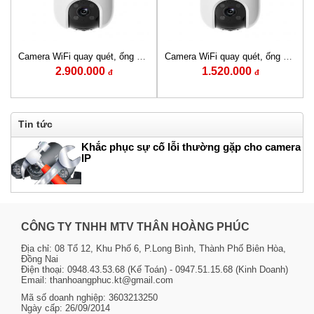
Camera WiFi quay quét, ống kính kép EZVIZ H9c (5MP+5MP)
Camera WiFi quay quét, ống kính kép EZVIZ H9c (3MP+3MP)
2.900.000
1.520.000
đ
đ
Tin tức
Khắc phục sự cố lỗi thường gặp cho camera
IP
CÔNG TY TNHH MTV THÂN HOÀNG PHÚC
Địa chỉ: 08 Tổ 12, Khu Phố 6, P.Long Bình, Thành Phố Biên Hòa,
Đồng Nai
Điện thoại: 0948.43.53.68 (Kế Toán) - 0947.51.15.68 (Kinh Doanh)
Email: thanhoangphuc.kt@gmail.com
Mã số doanh nghiệp: 3603213250
Ngày cấp: 26/09/2014