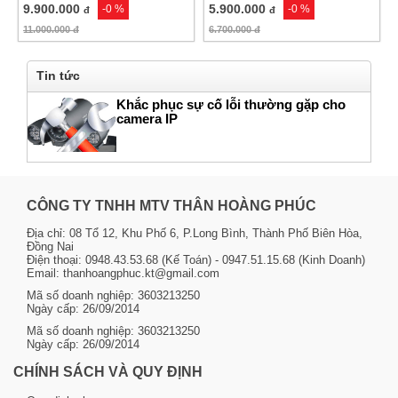
9.900.000
5.900.000
-0 %
-0 %
đ
đ
11.000.000
đ
6.700.000
đ
Tin tức
Khắc phục sự cố lỗi thường gặp cho
camera IP
CÔNG TY TNHH MTV THÂN HOÀNG PHÚC
Địa chỉ: 08 Tổ 12, Khu Phố 6, P.Long Bình, Thành Phố Biên Hòa,
Đồng Nai
Điện thoại: 0948.43.53.68 (Kế Toán) - 0947.51.15.68 (Kinh Doanh)
Email: thanhoangphuc.kt@gmail.com
Mã số doanh nghiệp: 3603213250
Ngày cấp: 26/09/2014
Mã số doanh nghiệp: 3603213250
Ngày cấp: 26/09/2014
CHÍNH SÁCH VÀ QUY ĐỊNH