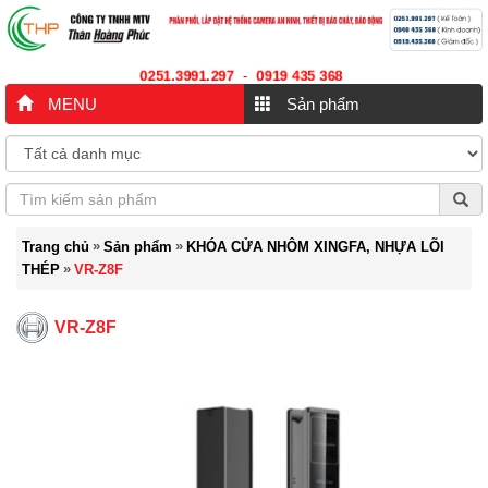
0251.3991.297
0919 435 368
-
MENU
Sản phẩm
»
»
Trang chủ
Sản phẩm
KHÓA CỬA NHÔM XINGFA, NHỰA LÕI
»
THÉP
VR-Z8F
VR-Z8F