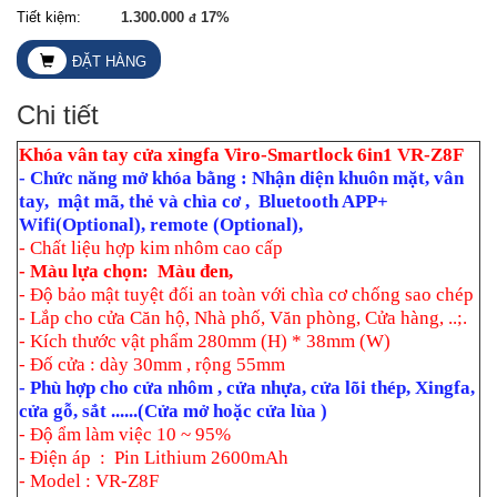
Tiết kiệm:
1.300.000
17%
đ
ĐẶT HÀNG
Chi tiết
Khóa vân tay cửa xingfa Viro-Smartlock 6in1 VR-Z8F
- Chức năng mở khóa bằng : Nhận diện khuôn mặt, vân
tay, mật mã, thẻ và chìa cơ , Bluetooth APP+
Wifi(Optional), remote (Optional),
- Chất liệu hợp kim nhôm cao cấp
- Màu lựa chọn: Màu đen,
- Độ bảo mật tuyệt đối an toàn với chìa cơ chống sao chép
- Lắp cho cửa Căn hộ, Nhà phố, Văn phòng, Cửa hàng, ..;.
- Kích thước vật phẩm 280mm (H) * 38mm (W)
- Đố cửa : dày 30mm , rộng 55mm
- Phù hợp cho cửa nhôm , cửa nhựa, cửa lõi thép, Xingfa,
cửa gỗ, sắt ......(Cửa mở hoặc cửa lùa )
- Độ ẩm làm việc 10 ~ 95%
- Điện áp : Pin Lithium 2600mAh
- Model : VR-Z8F