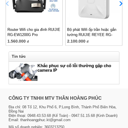
Router Wifi cho gia đình RUIJIE
Bộ phát Wifi ốp trần hoặc gắn
RG-EW1200G Pro
tường RUIJIE REYEE RG-
RAP2200(F)
1.560.000
2.100.000
đ
đ
Tin tức
Khắc phục sự cố lỗi thường gặp cho
camera IP
CÔNG TY TNHH MTV THÂN HOÀNG PHÚC
Địa chỉ: 08 Tổ 12, Khu Phố 6, P.Long Bình, Thành Phố Biên Hòa,
Đồng Nai
Điện thoại: 0948.43.53.68 (Kế Toán) - 0947.51.15.68 (Kinh Doanh)
Email: thanhoangphuc.kt@gmail.com
Mã số doanh nghiệp: 3603213250