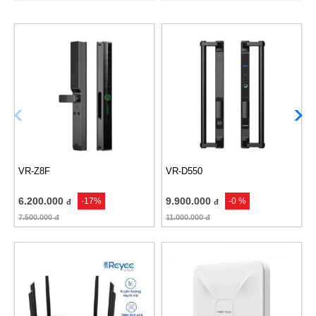
VR-Z8F
VR-D550
6.200.000
9.900.000
-17%
-0 %
đ
đ
7.500.000
đ
11.000.000
đ