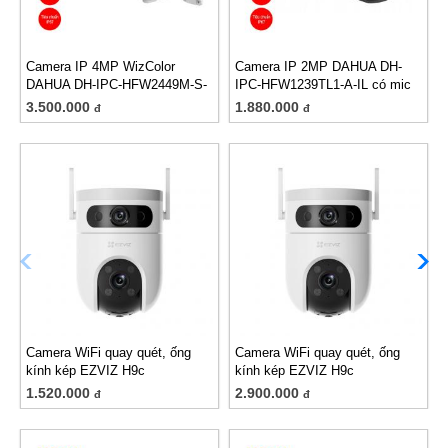
Camera IP 4MP WizColor
Camera IP 2MP DAHUA DH-
DAHUA DH-IPC-HFW2449M-S-
IPC-HFW1239TL1-A-IL có mic
B-PRO
3.500.000
1.880.000
đ
đ
Camera WiFi quay quét, ống
Camera WiFi quay quét, ống
kính kép EZVIZ H9c
kính kép EZVIZ H9c
(3MP+3MP)
(5MP+5MP)
1.520.000
2.900.000
đ
đ