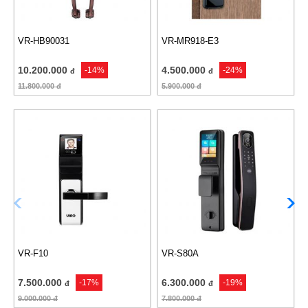
VR-HB90031
VR-MR918-E3
10.200.000
4.500.000
-14%
-24%
đ
đ
11.800.000
đ
5.900.000
đ
VR-F10
VR-S80A
7.500.000
6.300.000
-17%
-19%
đ
đ
9.000.000
đ
7.800.000
đ