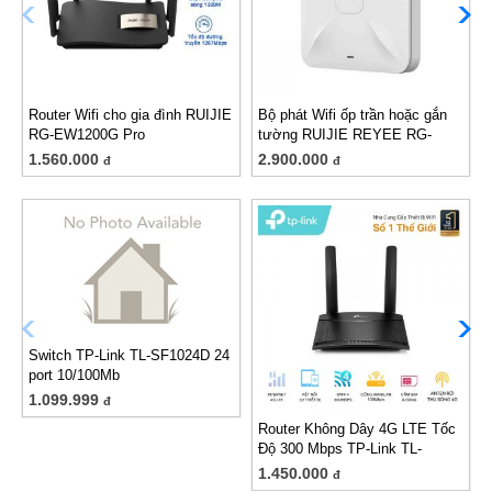
Router Wifi cho gia đình RUIJIE
Bộ phát Wifi ốp trần hoặc gắn
RG-EW1200G Pro
tường RUIJIE REYEE RG-
RAP2200(E)
1.560.000
2.900.000
đ
đ
Switch TP-Link TL-SF1024D 24
port 10/100Mb
1.099.999
đ
Router Không Dây 4G LTE Tốc
Độ 300 Mbps TP-Link TL-
MR100
1.450.000
đ