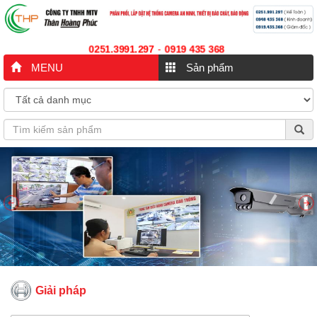
0251.3991.297
0919 435 368
-
MENU
Sản phẩm
Giải pháp