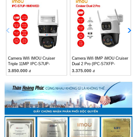
Camera Wifi IMOU Cruiser
Camera Wifi 8MP iMOU Cruiser
Triple 11MP IPC-S7UP-
Dual 2 Pro (IPC-S7XFP-
11M0WED
8U0WED)
3.850.000
3.375.000
đ
đ