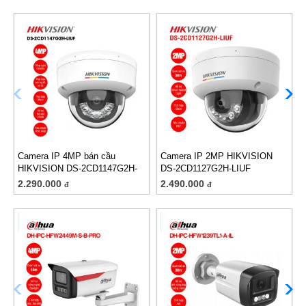
Camera IP 4MP bán cầu
Camera IP 2MP HIKVISION
HIKVISION DS-2CD1147G2H-
DS-2CD1127G2H-LIUF
LIUF
2.290.000
2.490.000
đ
đ